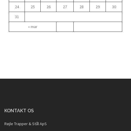
24
25
26
27
28
29
30
31
« mar
KONTAKT OS
Røjle Trapper & Stål ApS