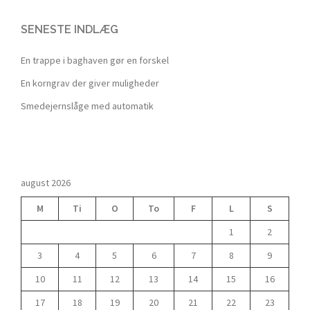
SENESTE INDLÆG
En trappe i baghaven gør en forskel
En korngrav der giver muligheder
Smedejernslåge med automatik
august 2026
M
Ti
O
To
F
L
S
1
2
3
4
5
6
7
8
9
10
11
12
13
14
15
16
17
18
19
20
21
22
23