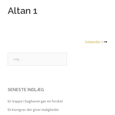
Altan 1
Gelænder 1
Post
navigation
Søg
efter:
SENESTE INDLÆG
En trappe i baghaven gør en forskel
En korngrav der giver muligheder