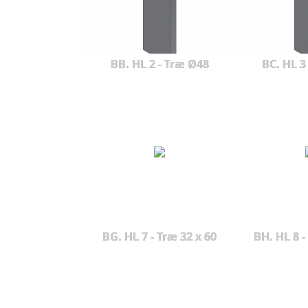
BB. HL 2 - Træ Ø48
BC. HL 3
BG. HL 7 - Træ 32 x 60
BH. HL 8 -