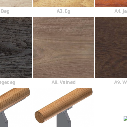
 Bøg
A3. Eg
A4. J
øget eg
A8. Valnød
A9. 