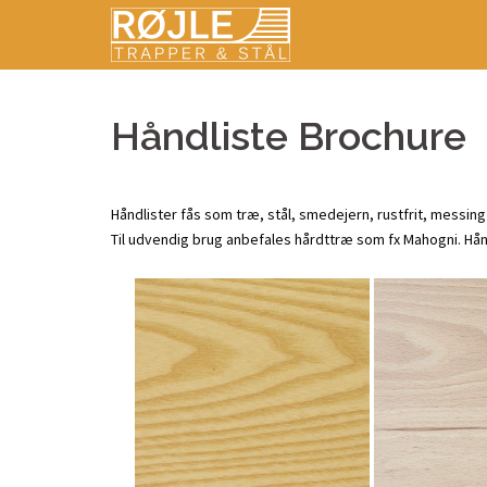
Skip
to
content
Håndliste Brochure
Håndlister fås som træ, stål, smedejern, rustfrit, messing
Til udvendig brug anbefales hårdttræ som fx Mahogni. Hånd