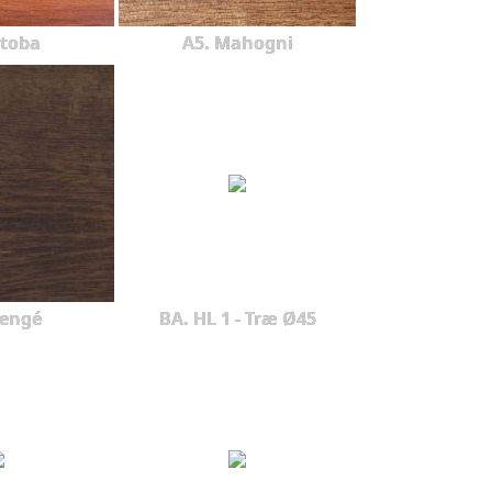
atoba
A5. Mahogni
Wengé
BA. HL 1 - Træ Ø45