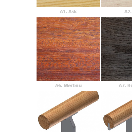
A1. Ask
A2.
A6. Merbau
A7. R