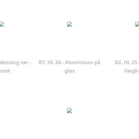
 Messing rør -
BY. HL 24 - Aluminium på
BZ. HL 25 -
eret
glas
Vægh