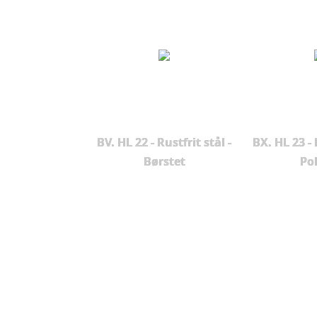
BV. HL 22 - Rustfrit stål -
BX. HL 23 -
Børstet
Pol