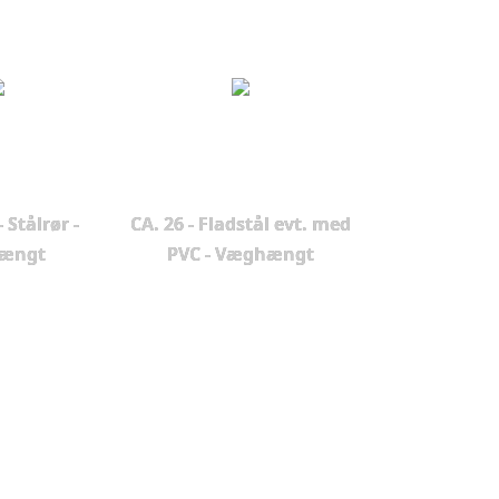
 Stålrør -
CA. 26 - Fladstål evt. med
ængt
PVC - Væghængt