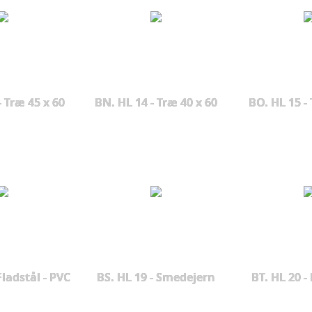
- Træ 45 x 60
BN. HL 14 - Træ 40 x 60
BO. HL 15 - 
Fladstål - PVC
BS. HL 19 - Smedejern
BT. HL 20 -