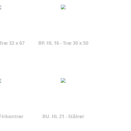
Træ 32 x 67
BP. HL 16 - Træ 30 x 50
 Firkantrør
BU. HL 21 - Stålrør