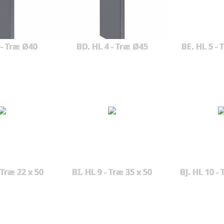
 - Træ Ø40
BD. HL 4 - Træ Ø45
BE. HL 5 - 
 Træ 22 x 50
BI. HL 9 - Træ 35 x 50
BJ. HL 10 - 